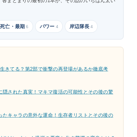
。各まとまりの最初の1本が、その話のいちばん太い
死亡・最期
パワー
岸辺隊長
6
4
4
生きてる？第2部で衝撃の再登場があるか徹底考
に隠された真実！マキマ復活の可能性とその後の驚
ったキャラの意外な運命！生存者リストとその後の