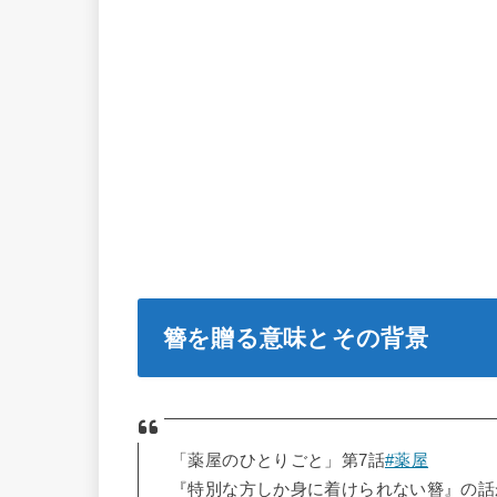
簪を贈る意味とその背景
「薬屋のひとりごと」第7話
#薬屋
『特別な方しか身に着けられない簪』の話