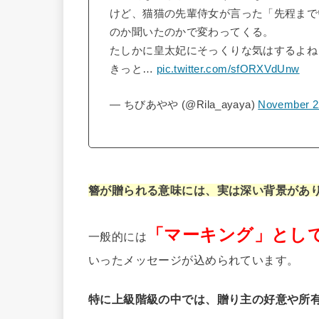
けど、猫猫の先輩侍女が言った「先程まで
のか聞いたのかで変わってくる。
たしかに皇太妃にそっくりな気はするよね
きっと…
pic.twitter.com/sfORXVdUnw
— ちびあやや (@Rila_ayaya)
November 2
簪が贈られる意味には、実は深い背景があ
「マーキング」とし
一般的には
いったメッセージが込められています。
特に上級階級の中では、贈り主の好意や所