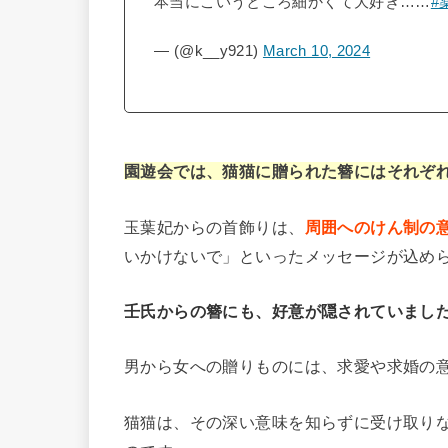
本当にこいうところ細かくて大好き……
#
— (@k__y921)
March 10, 2024
園遊会では、猫猫に贈られた簪にはそれぞ
玉葉妃からの首飾りは、
周囲へのけん制の
いかけないで」といったメッセージが込め
壬氏からの簪にも、好意が隠されていまし
男から女への贈りものには、求愛や求婚の
猫猫は、その深い意味を知らずに受け取り