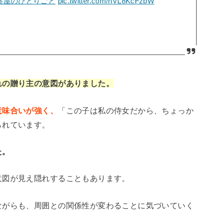
薬屋のひとりごと
pic.twitter.com/nVL8KcFzbW
れの贈り主の意図がありました。
意味合いが強く、
「この子は私の侍女だから、ちょっか
られています。
た。
意図が見え隠れすることもあります。
ながらも、周囲との関係性が変わることに気づいていく