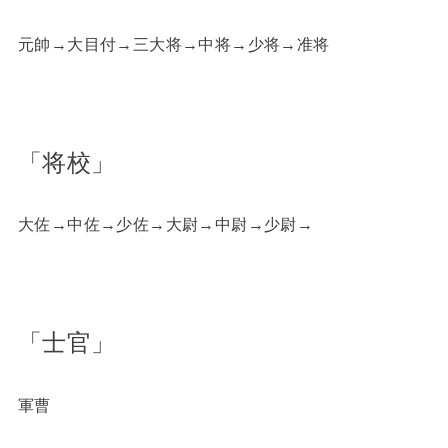
元帥→大目付→三大将→中将→少将→准将
「将校」
大佐→中佐→少佐→大尉→中尉→少尉→
「士官」
軍曹