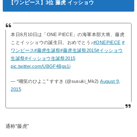
【ワンピース】3位 藤虎 イッショウ
本日8月10日は「ONE PIECE」の海軍本部大将、藤虎
ことイッショウの誕生日。おめでとう♪
#ONEPIECE
#
ワンピース
#藤虎生誕祭
#藤虎生誕祭2015
#イッショウ
生誕祭
#イッショウ生誕祭2015
pic.twitter.com/UBGF4Bgs1i
— “嘲笑のひよこ” すすき (@susuki_Mk2)
August 9,
2015
通称“藤虎”