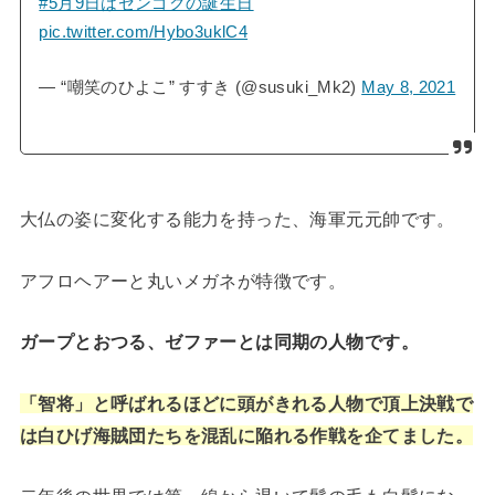
#5月9日はセンゴクの誕生日
pic.twitter.com/Hybo3uklC4
— “嘲笑のひよこ” すすき (@susuki_Mk2)
May 8, 2021
大仏の姿に変化する能力を持った、海軍元元帥です。
アフロヘアーと丸いメガネが特徴です。
ガープとおつる、ゼファーとは同期の人物です。
「智将」と呼ばれるほどに頭がきれる人物で頂上決戦で
は白ひげ海賊団たちを混乱に陥れる作戦を企てました。