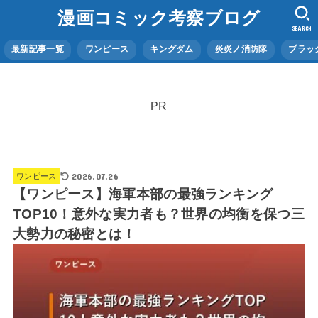
漫画コミック考察ブログ
SEARCH
最新記事一覧
ワンピース
キングダム
炎炎ノ消防隊
ブラッ
PR
2026.07.26
ワンピース
【ワンピース】海軍本部の最強ランキング
TOP10！意外な実力者も？世界の均衡を保つ三
大勢力の秘密とは！