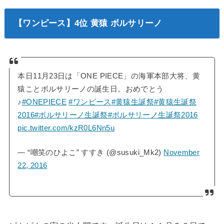
【ワンピース】4位 黄猿 ボルサリーノ
本日11月23日は「ONE PIECE」の海軍本部大将、黄
猿ことボルサリーノの誕生日。おめでとう
♪
#ONEPIECE
#ワンピース
#黄猿生誕祭
#黄猿生誕祭
2016
#ボルサリーノ生誕祭
#ボルサリーノ生誕祭2016
pic.twitter.com/kzR0L6Nn5u
— “嘲笑のひよこ” すすき (@susuki_Mk2)
November
22, 2016