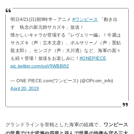
明日4/21(日)朝9時半～アニメ
#ワンピース
「動き出
す 執念の新元帥サカズキ」放送！
懐かしいキャラが登場する『レヴェリー編』！今週は
サカズキ（声：立木文彦）、ボルサリーノ（声：置鮎
龍太郎）、センゴク（声：大川透）など、海軍の面々
も続々登場！放送をお楽しみに！
#ONEPIECE
pic.twitter.com/oqV9WBBj92
— ONE PIECE.com(ワンピース) (@OPcom_info)
April 20, 2019
グランドラインを管轄とした海軍の組織で、
ワンピース
の世界では七武海や四皇と並んで世界の均衡を守る三大