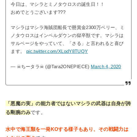
今日は、マシラとミノタウロスの誕生日！！
おめでとうございます???
マシラはマシラ海賊団船長で懸賞金2300万ベリー、ミ
ノタウロスはインペルダウンの獄卒獣です。マシラは
サルベージをやっていて、「さる」と言われると喜び
ます。
pic.twitter.com/XLodY8TUQY
— ☠ちータラ☠ (@Tara2ONEPIECE)
March 4, 2020
「悪魔の実」の能力者ではないマシラの武器は自身が誇
る剛腕のみ
です。
水中で海王類を一発KOする様子もあり、その戦闘力は