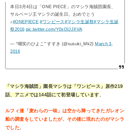
本日3月4日は「ONE PIECE」のマシラ海賊団園長、
サルベージ王マシラの誕生日。おめでとう
♪
#ONEPIECE
#ワンピース
#マシラ生誕祭
#マシラ生誕
祭2016
pic.twitter.com/Y0xOIJJXVA
— “嘲笑のひよこ” すすき (@susuki_Mk2)
March 3,
2016
「マシラ海賊団」園長マシラは「ワンピース」原作219
話、アニメでは144話にて初登場しています
。
ルフィ達「麦わらの一味」は空から降ってきたガレオン
船の調査をしていましたが、その後に現れたのがマシラ
でした
。