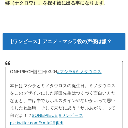
郷（ナクロワ）」を探す旅に出る事になります
。
【ワンピース】アニメ・マシラ役の声優は誰？
ONEPIECE誕生日03.04
#マシラ
#ミノタウロス
本日はマシラとミノタウロスの誕生日。ミノタウロス
をこのデザインにした尾田先生はつくづく面白い方だ
なぁと、牛は牛でもホルスタインやないかいって思い
ましたね当時。そして未だに思う「サルあがり」って
何だよ！？
#ONEPIECE
#ワンピース
pic.twitter.com/YmIx2RjKdt