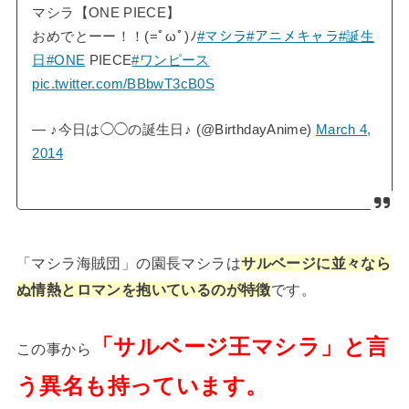
マシラ【ONE PIECE】
おめでとーー！！(=ﾟωﾟ)ﾉ
#マシラ
#アニメキャラ
#誕生
日
#ONE
PIECE
#ワンピース
pic.twitter.com/BBbwT3cB0S
— ♪今日は◯◯の誕生日♪ (@BirthdayAnime)
March 4,
2014
「マシラ海賊団」の園長マシラは
サルベージに並々なら
ぬ情熱とロマンを抱いているのが特徴
です。
「サルベージ王マシラ」と言
この事から
う異名も持っています。