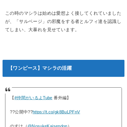
この時のマシラは始めは愛想よく接してくれていました
が、「サルベージ」の邪魔をする者とルフィ達を認識し
てしまい、大暴れを見せています。
【ワンピース】マシラの活躍
【
#仲間がいるよTube
番外編】
??公開中??
https://t.co/gk8BuLPFnV
のすけ（
@NosukeKaisendon
）