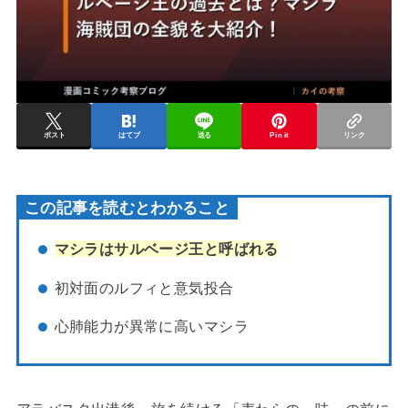
ポスト
はてブ
送る
Pin it
リンク
この記事を読むとわかること
マシラはサルベージ王と呼ばれる
初対面のルフィと意気投合
心肺能力が異常に高いマシラ