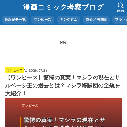
漫画コミック考察ブログ
SEARCH
最新記事一覧
ワンピース
キングダム
炎炎ノ消防隊
ブラッ
PR
2026.07.26
ワンピース
【ワンピース】驚愕の真実！マシラの現在とサ
ルベージ王の過去とは？マシラ海賊団の全貌を
大紹介！