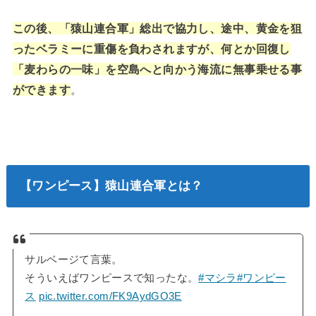
この後、「猿山連合軍」総出で協力し、途中、黄金を狙
ったベラミーに重傷を負わされますが、何とか回復し
「麦わらの一味」を空島へと向かう海流に無事乗せる事
ができます
。
【ワンピース】猿山連合軍とは？
サルベージて言葉。
そういえばワンピースで知ったな。
#マシラ
#ワンピー
ス
pic.twitter.com/FK9AydGO3E