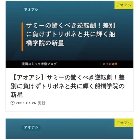
アオアシ
【アオアシ】サミーの驚くべき逆転劇！差
別に負けずトリポネと共に輝く船橋学院の
新星
2026.07.26 更新
アオアシ