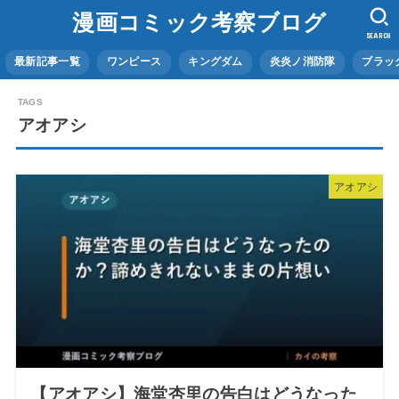
漫画コミック考察ブログ
SEARCH
最新記事一覧
ワンピース
キングダム
炎炎ノ消防隊
ブラッ
アオアシ
アオアシ
【アオアシ】海堂杏里の告白はどうなった