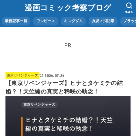
漫画コミック考察ブログ
SEARCH
最新記事一覧
ワンピース
キングダム
炎炎ノ消防隊
ブラッ
PR
2026.07.26
東京リベンジャーズ
【東京リベンジャーズ】ヒナとタケミチの結
婚？！天竺編の真実と稀咲の執念！