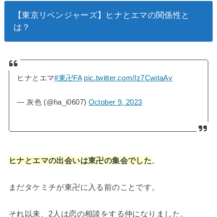
【東京リベンジャーズ】ヒナとエマの関係性と
は？
ヒナとエマ
#東卍FA
pic.twitter.com/Iz7CwitaAv
— 灰色 (@ha_i0607)
October 9, 2023
ヒナとエマの出会いは東卍の集会でした
。
まだタケミチが東卍に入る前のことです。
それ以来、2人は恋の相談をする仲になりました。