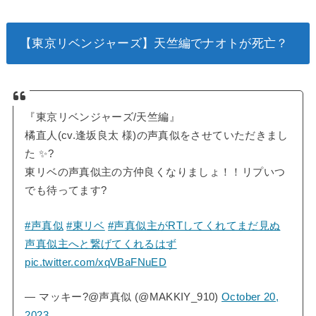
【東京リベンジャーズ】天竺編でナオトが死亡？
『東京リベンジャーズ/天竺編』
橘直人(cv.逢坂良太 様)の声真似をさせていただきまし
た ✨?
東リベの声真似主の方仲良くなりましょ！！リプいつ
でも待ってます?
#声真似
#東リベ
#声真似主がRTしてくれてまだ見ぬ
声真似主へと繋げてくれるはず
pic.twitter.com/xqVBaFNuED
— マッキー?@声真似 (@MAKKIY_910)
October 20,
2023