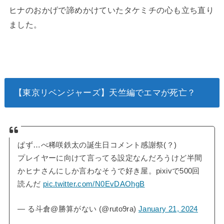
ヒナのおかげで諦めかけていたタケミチの心も立ち直り
ました。
【東京リベンジャーズ】天竺編でエマが死亡？
ぱず…べ稀咲鉄太の誕生日コメント感謝祭(？)
プレイヤーに向けて言ってる設定なんだろうけど半間
かヒナさんにしか言わなそうで好き屋。pixivで500回
読んだ
pic.twitter.com/N0EvDAOhgB
— る斗倉@勝算がない (@ruto9ra)
January 21, 2024