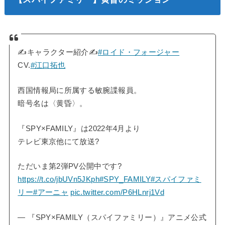
✍️キャラクター紹介✍️
#ロイド・フォージャー
CV.
#江口拓也
西国情報局に所属する敏腕諜報員。
暗号名は〈黄昏〉。
『SPY×FAMILY』は2022年4月より
テレビ東京他にて放送?
ただいま第2弾PV公開中です?
https://t.co/jbUVn5JKph
#SPY_FAMILY
#スパイファミ
リー
#アーニャ
pic.twitter.com/P6HLnrj1Vd
— 『SPY×FAMILY（スパイファミリー）』アニメ公式