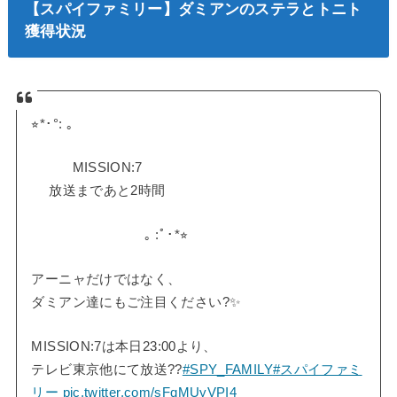
【スパイファミリー】ダミアンのステラとトニト
獲得状況
⭐︎*･°: ｡
MISSION:7
放送まであと2時間
｡ :ﾟ･*⭐︎
アーニャだけではなく、
ダミアン達にもご注目ください?✨
MISSION:7は本日23:00より、
テレビ東京他にて放送??
#SPY_FAMILY
#スパイファミ
リー
pic.twitter.com/sFqMUyVPI4