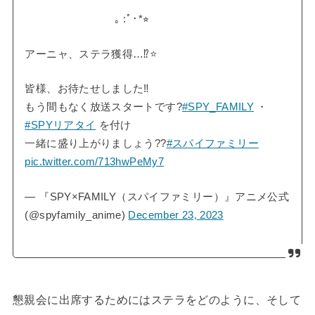
｡ :ﾟ･*⭐︎
アーニャ、ステラ獲得…⁉️⭐️
皆様、お待たせしました‼️
もう間もなく放送スタートです?
#SPY_FAMILY
・
#SPYリアタイ
を付け
一緒に盛り上がりましょう??
#スパイファミリー
pic.twitter.com/713hwPeMy7
— 『SPY×FAMILY（スパイファミリー）』アニメ公式
(@spyfamily_anime)
December 23, 2023
懇親会に出席するためにはステラをどのように、そして