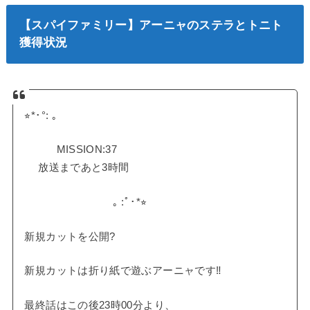
【スパイファミリー】アーニャのステラとトニト
獲得状況
⭐︎*･°: ｡
MISSION:37
放送まであと3時間
｡ :ﾟ･*⭐︎
新規カットを公開?
新規カットは折り紙で遊ぶアーニャです‼️
最終話はこの後23時00分より、