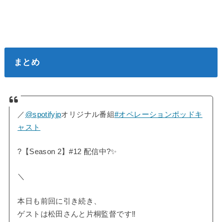
まとめ
／
@spotifyjp
オリジナル番組
#オペレーションポッドキ
ャスト
?【Season 2】#12 配信中?✨
＼
本日も前回に引き続き、
ゲストは松田さんと片桐監督です‼️