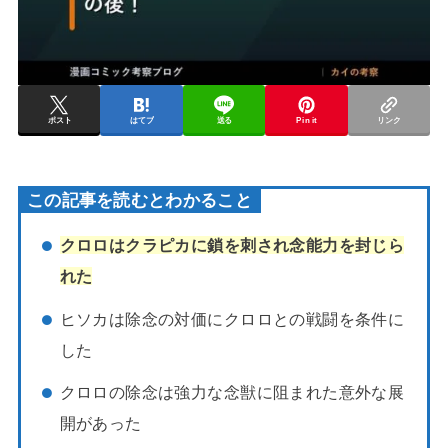
ポスト
はてブ
送る
Pin it
リンク
この記事を読むとわかること
クロロはクラピカに鎖を刺され念能力を封じら
れた
ヒソカは除念の対価にクロロとの戦闘を条件に
した
クロロの除念は強力な念獣に阻まれた意外な展
開があった