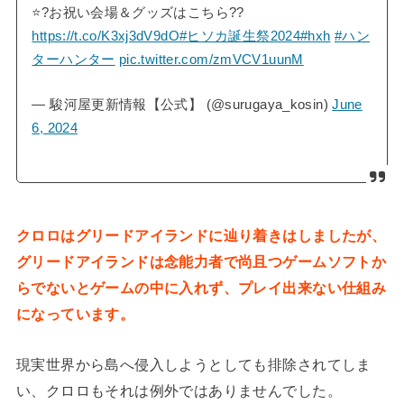
⭐️?お祝い会場＆グッズはこちら??
https://t.co/K3xj3dV9dO
#ヒソカ誕生祭2024
#hxh
#ハン
ターハンター
pic.twitter.com/zmVCV1uunM
— 駿河屋更新情報【公式】 (@surugaya_kosin)
June
6, 2024
クロロはグリードアイランドに辿り着きはしましたが、
グリードアイランドは念能力者で尚且つゲームソフトか
らでないとゲームの中に入れず、プレイ出来ない仕組み
になっています。
現実世界から島へ侵入しようとしても排除されてしま
い、クロロもそれは例外ではありませんでした。