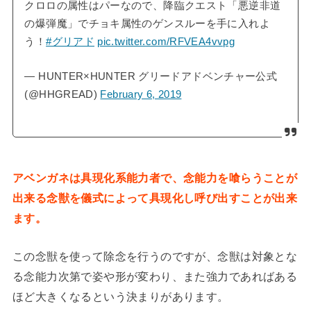
クロロの属性はパーなので、降臨クエスト「悪逆非道
の爆弾魔」でチョキ属性のゲンスルーを手に入れよ
う！
#グリアド
pic.twitter.com/RFVEA4vvpg
— HUNTER×HUNTER グリードアドベンチャー公式
(@HHGREAD)
February 6, 2019
アベンガネは具現化系能力者で、念能力を喰らうことが
出来る念獣を儀式によって具現化し呼び出すことが出来
ます。
この念獣を使って除念を行うのですが、念獣は対象とな
る念能力次第で姿や形が変わり、また強力であればある
ほど大きくなるという決まりがあります。