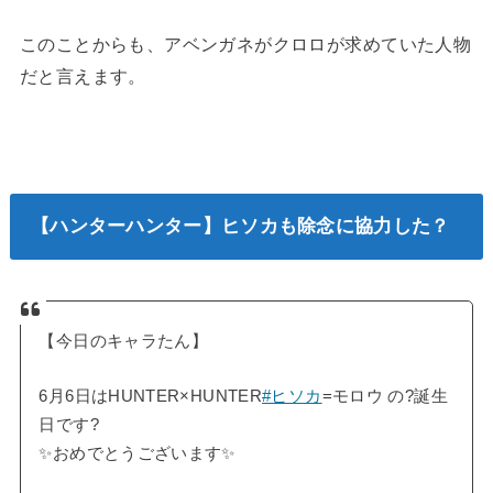
このことからも、アベンガネがクロロが求めていた人物
だと言えます。
【ハンターハンター】ヒソカも除念に協力した？
【今日のキャラたん】
6月6日はHUNTER×HUNTER
#ヒソカ
=モロウ の?誕生
日です?
✨おめでとうございます✨