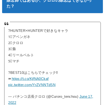
除念師ではあるが、クロロの除念はできなかっ
た？
?HUNTER×HUNTERで好きなキャラ
1⃣アベンガネ
2⃣クロロ
3⃣梟
4⃣リールベルト
5⃣マチ
?BEST10はこちらでチェック‼
⏩
https://t.co/KjfNA0Ckaf
pic.twitter.com/YrZVNNTdSN
— パチンコ店長クロロ (@Curoro_tenchou)
June 17,
2022