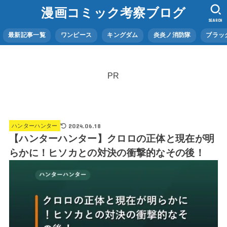
漫画コミック考察ブログ
SEARCH
最新記事一覧
ワンピース
キングダム
炎炎ノ消防隊
ブラッ
PR
2024.06.18
ハンターハンター
【ハンターハンター】クロロの正体と現在が明
らかに！ヒソカとの対決の衝撃的なその後！