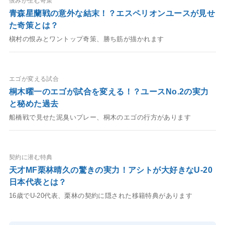
恨みが生む奇策
青森星蘭戦の意外な結末！？エスペリオンユースが見せ
た奇策とは？
槇村の恨みとワントップ奇策、勝ち筋が描かれます
エゴが変える試合
桐木曜一のエゴが試合を変える！？ユースNo.2の実力
と秘めた過去
船橋戦で見せた泥臭いプレー、桐木のエゴの行方があります
契約に潜む特典
天才MF栗林晴久の驚きの実力！アシトが大好きなU-20
日本代表とは？
16歳でU-20代表、栗林の契約に隠された移籍特典があります