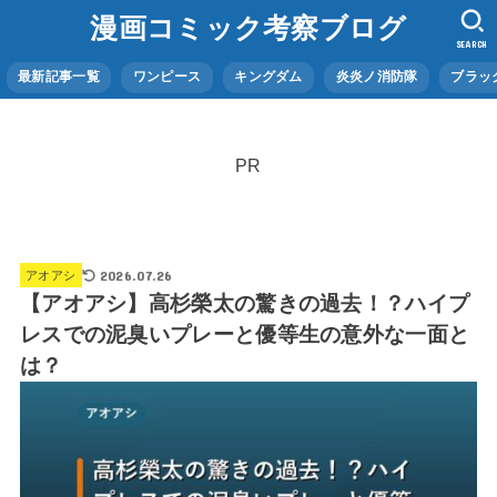
漫画コミック考察ブログ
SEARCH
最新記事一覧
ワンピース
キングダム
炎炎ノ消防隊
ブラッ
PR
2026.07.26
アオアシ
【アオアシ】高杉榮太の驚きの過去！？ハイプ
レスでの泥臭いプレーと優等生の意外な一面と
は？