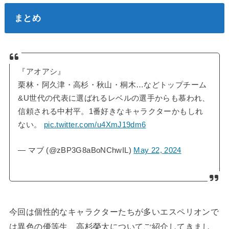
まとめ
『アオアシ』
栗林・阿久津・高杉・秋山・桐木…などトップチーム
&U世代の代表に選ばれるレベルの選手からも慕われ、
信頼される中村平。1番好きなキャラクターかもしれ
ない。
pic.twitter.com/u4XmJ19dm6
— マブ (@zBP3G8aBoNChwIL)
May 22, 2024
今回は個性的なキャラクターたちが多いエスペリオンで
は異色の優等生、高杉榮太についてご紹介してきまし