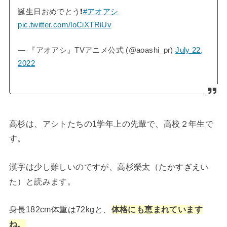
誕生日おめでとう❗
#アオアシ
pic.twitter.com/loCiXTRiUv
— 『アオアシ』TVアニメ公式 (@aoashi_pr)
July 22,
2022
高杉は、アシトたちの1学年上の先輩で、高校２年生で
す。
漢字は少し難しいのですが、高杉榮太（たかすぎえい
た）と読みます。
身長182cm体重は72kgと、
体格にも恵まれています
ね。