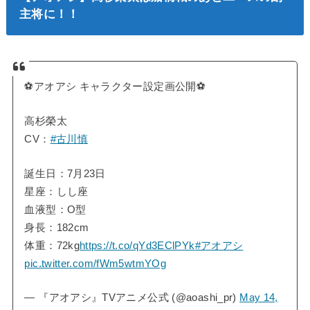
主将に！！
⚽アオアシ キャラクター設定画公開⚽️
高杉榮太
CV：
#古川慎
誕生日：7月23日
星座：しし座
血液型：O型
身長：182cm
体重：72kg
https://t.co/qYd3EClPYk
#アオアシ
pic.twitter.com/fWm5wtmYOg
— 『アオアシ』TVアニメ公式 (@aoashi_pr)
May 14,