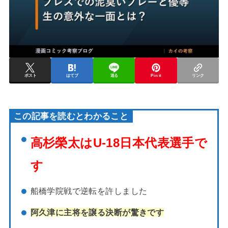
ポスト
はてブ
送る
Pin it
リンク
この記事を読むとわかること
高杉榮太はU-18日本代表選手で
す
船橋学院戦で逆転を許しました
阿久津に主将を譲る決断が驚きです