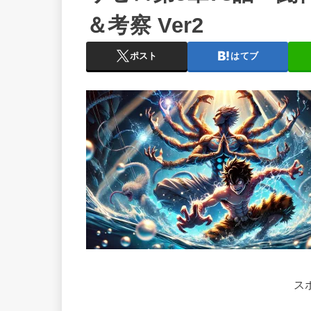
＆考察 Ver2
ポスト
はてブ
ス