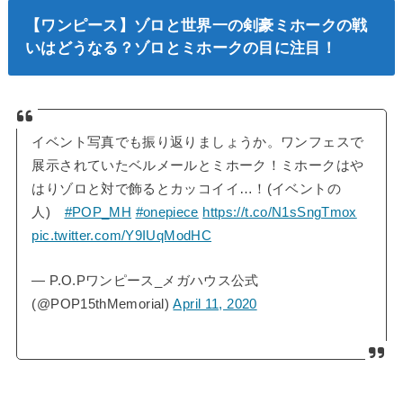
【ワンピース】ゾロと世界一の剣豪ミホークの戦
いはどうなる？ゾロとミホークの目に注目！
イベント写真でも振り返りましょうか。ワンフェスで
展示されていたベルメールとミホーク！ミホークはや
はりゾロと対で飾るとカッコイイ…！(イベントの
人)
#POP_MH
#onepiece
https://t.co/N1sSngTmox
pic.twitter.com/Y9IUqModHC
— P.O.Pワンピース_メガハウス公式
(@POP15thMemorial)
April 11, 2020