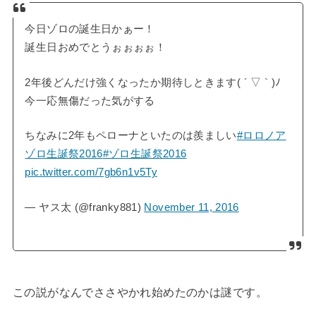
今日ゾロの誕生日かぁー！
誕生日おめでとうぉぉぉぉ！
2年後どんだけ強くなったか期待しときます( ´ ▽ ` )ﾉ
今一応無傷だった気がする
ちなみに2年もペローナといたのは羨ましい
#ロロノア
ゾロ生誕祭2016
#ゾロ生誕祭2016
pic.twitter.com/7gb6n1v5Ty
— ヤス太 (@franky881)
November 11, 2016
この説がなんでささやかれ始めたのかは謎です。