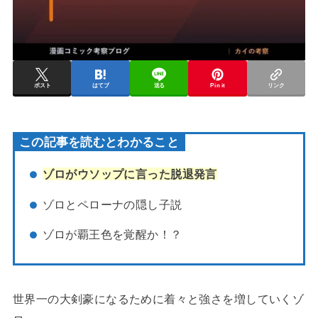
ポスト
はてブ
送る
Pin it
リンク
この記事を読むとわかること
ゾロがウソップに言った脱退発言
ゾロとペローナの隠し子説
ゾロが覇王色を覚醒か！？
世界一の大剣豪になるために着々と強さを増していくゾ