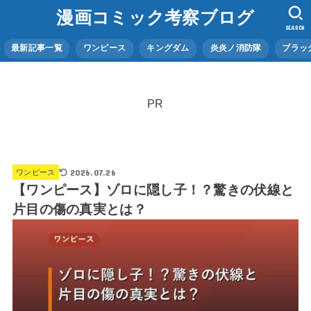
漫画コミック考察ブログ
SEARCH
最新記事一覧
ワンピース
キングダム
炎炎ノ消防隊
ブラッ
PR
2026.07.26
ワンピース
【ワンピース】ゾロに隠し子！？驚きの伏線と
片目の傷の真実とは？