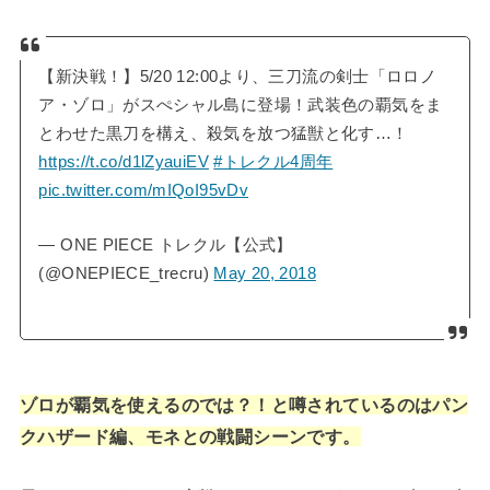
【新決戦！】5/20 12:00より、三刀流の剣士「ロロノ
ア・ゾロ」がスぺシャル島に登場！武装色の覇気をま
とわせた黒刀を構え、殺気を放つ猛獣と化す…！
https://t.co/d1lZyauiEV
#トレクル4周年
pic.twitter.com/mIQoI95vDv
— ONE PIECE トレクル【公式】
(@ONEPIECE_trecru)
May 20, 2018
ゾロが覇気を使えるのでは？！と噂されているのはパン
クハザード編、モネとの戦闘シーンです。