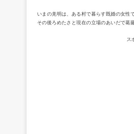
いまの羌明は、ある村で暮らす既婚の女性
その後ろめたさと現在の立場のあいだで葛
ス