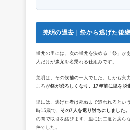
羌明の過去｜祭から逃げた後
蚩尤の里には、次の蚩尤を決める「祭」が
人だけが蚩尤を名乗れる仕組みです。
羌明は、その候補の一人でした。しかも実
ころが
祭が恐ろしくなり、17年前に里を脱
里には、逃げた者は死ぬまで追われるとい
時15歳で、
その7人を返り討ちにしました。
の間で取引を結びます。里には二度と戻ら
件でした。