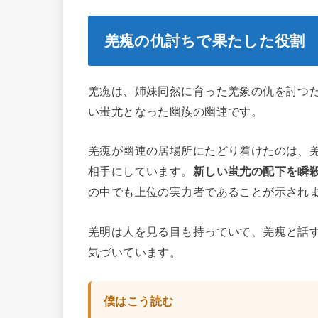
羌瘣の仇討ちで果たした役割
羌瘣は、姉妹同然に育った羌象の仇を討つ
い蚩尤となった幽族の幽連です。
羌瘣が幽連の居場所にたどり着けたのは、
相手にしています。
新しい蚩尤の配下を瞬
の中でも上位の実力者であることが示され
羌明は人を見る目も持っていて、羌瘣と話
気づいています。
僕はこう読む