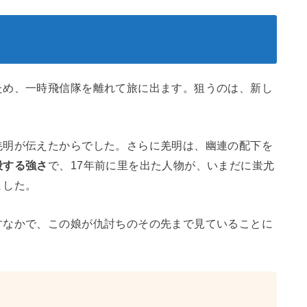
ため、一時飛信隊を離れて旅に出ます。狙うのは、新し
羌明が伝えたからでした。さらに羌明は、幽連の配下を
殺する強さ
で、17年前に里を出た人物が、いまだに蚩尤
ました。
すなかで、この娘が仇討ちのその先まで見ていることに