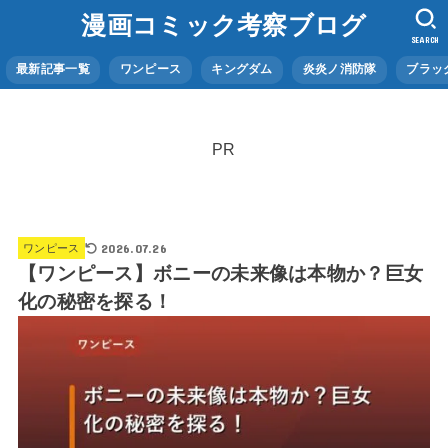
漫画コミック考察ブログ
SEARCH
最新記事一覧
ワンピース
キングダム
炎炎ノ消防隊
ブラッ
PR
2026.07.26
ワンピース
【ワンピース】ボニーの未来像は本物か？巨女
化の秘密を探る！