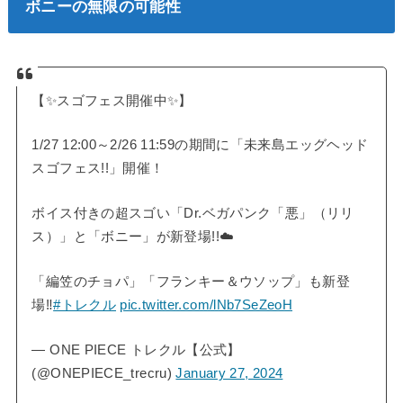
ボニーの無限の可能性
【✨スゴフェス開催中✨】
1/27 12:00～2/26 11:59の期間に「未来島エッグヘッド
スゴフェス!!」開催！
ボイス付きの超スゴい「Dr.ベガパンク「悪」（リリ
ス）」と「ボニー」が新登場!!☁️
「編笠のチョパ」「フランキー＆ウソップ」も新登
場‼️
#トレクル
pic.twitter.com/lNb7SeZeoH
— ONE PIECE トレクル【公式】
(@ONEPIECE_trecru)
January 27, 2024