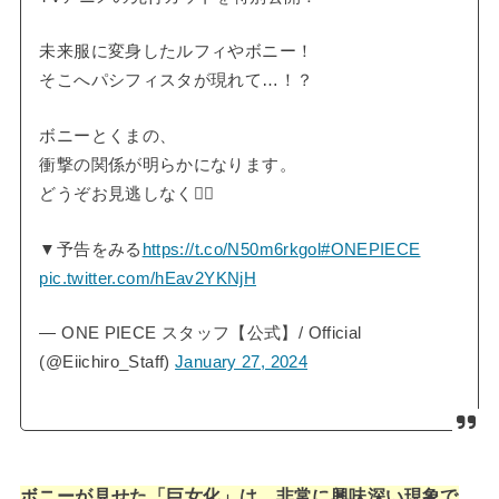
未来服に変身したルフィやボニー！
そこへパシフィスタが現れて…！？
ボニーとくまの、
衝撃の関係が明らかになります。
どうぞお見逃しなく🏴‍☠️
▼予告をみる
https://t.co/N50m6rkgol
#ONEPIECE
pic.twitter.com/hEav2YKNjH
— ONE PIECE スタッフ【公式】/ Official
(@Eiichiro_Staff)
January 27, 2024
ボニーが見せた「巨女化」は、非常に興味深い現象で