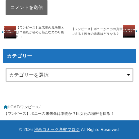
【ワンピース】五老星の魔法陣と
【ワンピース】ボニーがニカの真実
は？覇気が秘める新たな力の可能
に迫る！彼女の未来はどうなる？
性！
カテゴリー
HOME
ワンピース
【ワンピース】ボニーの未来像は本物か？巨女化の秘密を探る！
© 2026
漫画コミック考察ブログ
All Rights Reserved.