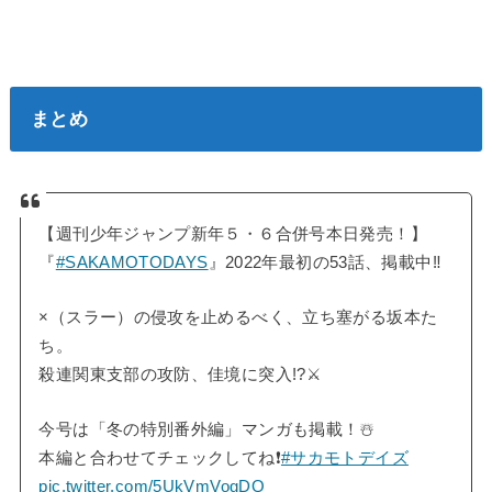
まとめ
【週刊少年ジャンプ新年５・６合併号本日発売！】
『
#SAKAMOTODAYS
』2022年最初の53話、掲載中‼️
×（スラー）の侵攻を止めるべく、立ち塞がる坂本た
ち。
殺連関東支部の攻防、佳境に突入!?⚔️
今号は「冬の特別番外編」マンガも掲載！☃️
本編と合わせてチェックしてね❗️
#サカモトデイズ
pic.twitter.com/5UkVmVogDQ