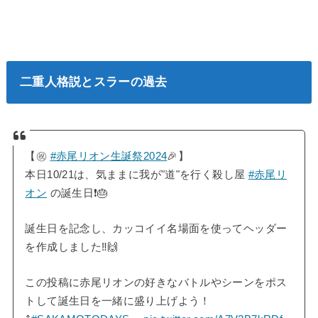
二重人格説とスラーの過去
【㊗️
#赤尾リオン生誕祭2024
🎉】
本日10/21は、気ままに我が"道"を行く殺し屋
#赤尾リ
オン
の誕生日❗️🎂
誕生日を記念し、カッコイイ名場面を使ってヘッダー
を作成しました‼️🙌
この投稿に赤尾リオンの好きなバトルやシーンをポス
トして誕生日を一緒に盛り上げよう！