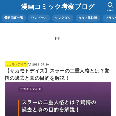
漫画コミック考察ブログ
SEARCH
最新記事一覧
ワンピース
キングダム
炎炎ノ消防隊
ブラッ
PR
2026.07.26
サカモトデイズ
【サカモトデイズ】スラーの二重人格とは？驚
愕の過去と真の目的を解説！