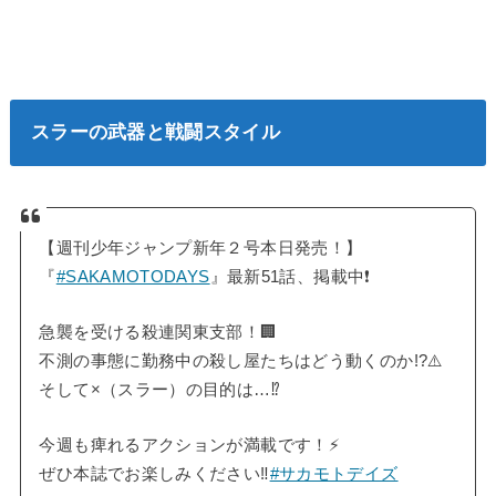
スラーの武器と戦闘スタイル
【週刊少年ジャンプ新年２号本日発売！】
『
#SAKAMOTODAYS
』最新51話、掲載中❗️
急襲を受ける殺連関東支部！🏢
不測の事態に勤務中の殺し屋たちはどう動くのか!?⚠️
そして×（スラー）の目的は…⁉️
今週も痺れるアクションが満載です！⚡️
ぜひ本誌でお楽しみください‼️
#サカモトデイズ