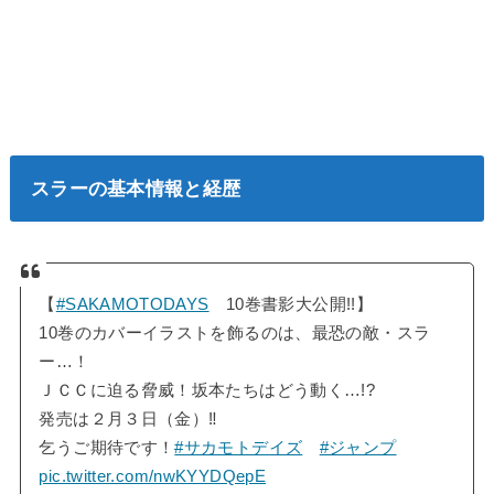
スラーの基本情報と経歴
【
#SAKAMOTODAYS
10巻書影大公開!!】
10巻のカバーイラストを飾るのは、最恐の敵・スラ
ー…！
ＪＣＣに迫る脅威！坂本たちはどう動く…!?
発売は２月３日（金）‼️
乞うご期待です！
#サカモトデイズ
#ジャンプ
pic.twitter.com/nwKYYDQepE