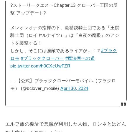
?ストーリークエストChapter.13 クローバー王国の反
撃 アップデート?
メレオレオナの指揮の下、最精鋭騎士団である『王撰
騎士団（ロイヤルナイツ）』は『白夜の魔眼』のアジ
トを襲撃する！
しかし、そこには強敵であるライアが…！？
#ブラク
ロモ
#ブラッククローバー
#魔法帝への道
pic.twitter.com/h0CXcUwFZR
— 【公式】ブラッククローバーモバイル（ブラクロ
モ） (@bclover_mobile)
April 30, 2024
エルフ族の復活で悪魔が利用した人物、ロンネとはどん