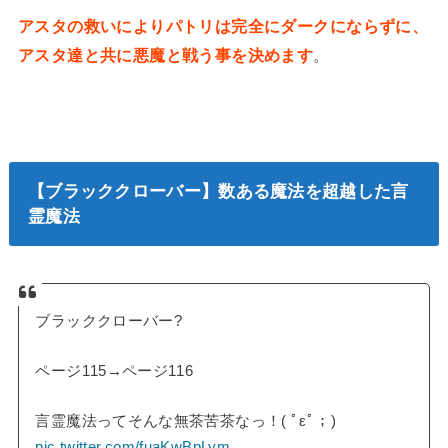
アスタの救いによりパトリは完全にダークにならずに、
アスタ達と共に悪魔と戦う事を決めます
。
【ブラッククローバー】数ある魔法を超越した言
霊魔法
ブラッククローバー?
ページ115→ページ116
言霊魔法ってそんな無茶苦茶なっ！( ﾟεﾟ；)
pic.twitter.com/fuaKwBpLym