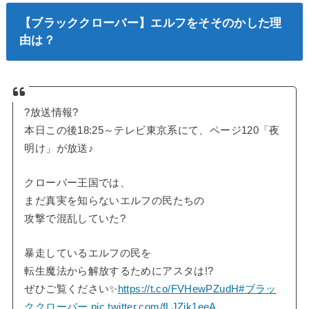
【ブラッククローバー】エルフをそそのかした理
由は？
?放送情報?
本日この後18:25～テレビ東京系にて、ページ120「夜
明け」が放送♪
クローバー王国では、
まだ真実を知らないエルフの民たちの
攻撃で混乱していた?
暴走しているエルフの民を
転生魔法から解放するためにアスタは!?
ぜひご覧ください✨
https://t.co/FVHewPZudH
#ブラッ
ククローバー
pic.twitter.com/fLJZjk1eeA