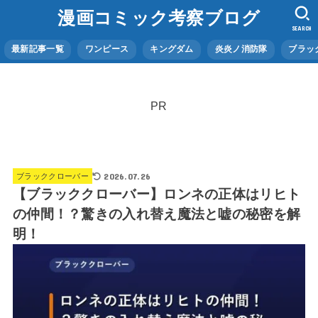
漫画コミック考察ブログ
SEARCH
最新記事一覧
ワンピース
キングダム
炎炎ノ消防隊
ブラッ
PR
2026.07.26
ブラッククローバー
【ブラッククローバー】ロンネの正体はリヒト
の仲間！？驚きの入れ替え魔法と嘘の秘密を解
明！