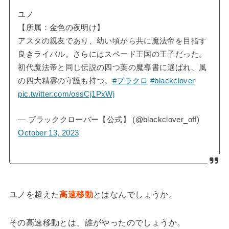
ユノ
【所属：金色の夜明け】
アスタの親友であり、幼い頃から共に魔法帝を目指す
良きライバル。さらにはスペード王国の王子だった。
初代魔法帝と同じ伝説の四つ葉の魔導書に選ばれ、風
の四大精霊の守護も持つ。
#ブラクロ
#blackclover
pic.twitter.com/ossCj1PxWj
— ブラッククローバー【公式】 (@blackclover_off)
October 13, 2023
ユノを超えた
高速移動
とはなんでしょうか。
その高速移動とは、誰がやったのでしょうか。