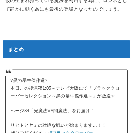
彼の生まれ持っている魔法を利用する為に、ロンネとし
て静かに動く為にも最後の登場となったのでしょう。
まとめ
?黒の暴牛傑作選?
本日この後深夜1:05～テレビ大阪にて「ブラッククロ
ーバーセレクション～黒の暴牛傑作選～」が放送✨
ページ34「光魔法VS闇魔法」をお届け！
リヒトとヤミの壮絶な戦いが始まります…！！