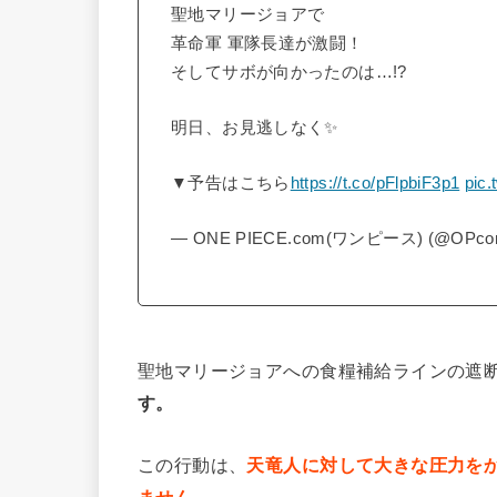
聖地マリージョアで
革命軍 軍隊長達が激闘！
そしてサボが向かったのは…!?
明日、お見逃しなく✨
▼予告はこちら
https://t.co/pFlpbiF3p1
pic.
— ONE PIECE.com(ワンピース) (@OPcom
聖地マリージョアへの食糧補給ラインの遮
す。
この行動は、
天竜人に対して大きな圧力を
ません。