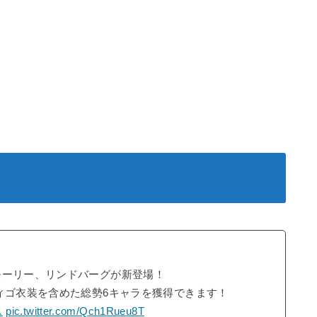
モーリー、リンドバーグが新登場！
ィゴ衣装を含めた総勢6キャラを獲得できます！
ス
pic.twitter.com/Qch1Rueu8T