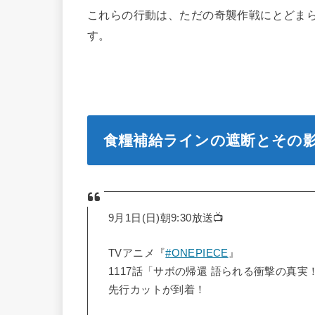
これらの行動は、ただの奇襲作戦にとどま
す。
食糧補給ラインの遮断とその
9月1日(日)朝9:30放送📺
TVアニメ『
#ONEPIECE
』
1117話「サボの帰還 語られる衝撃の真実
先行カットが到着！