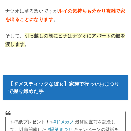
ナツオに募る想いですが
ルイの気持ちも分かり複雑で家
を出ることになります
。
そして、
引っ越しの朝にヒナはナツオにアパートの鍵を
渡します
。
【ドメスティックな彼女】家族で行ったおまつり
で握り締めた手
✨壁紙プレゼント！✨
#ドメカノ
最終回直前を記念し
て、以前開催した
#陽菜まつり
キャンペーンの壁紙を