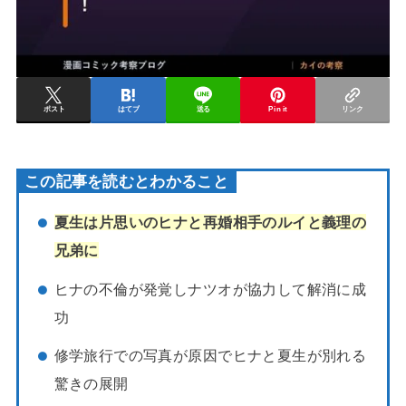
ポスト
はてブ
送る
Pin it
リンク
この記事を読むとわかること
夏生は片思いのヒナと再婚相手のルイと義理の
兄弟に
ヒナの不倫が発覚しナツオが協力して解消に成
功
修学旅行での写真が原因でヒナと夏生が別れる
驚きの展開