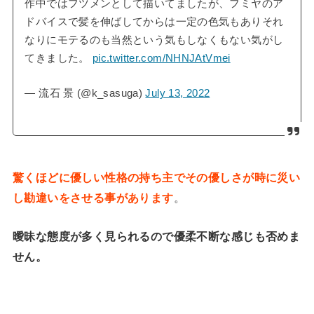
作中ではフツメンとして描いてましたが、フミヤのア
ドバイスで髪を伸ばしてからは一定の色気もありそれ
なりにモテるのも当然という気もしなくもない気がし
てきました。
pic.twitter.com/NHNJAtVmei
— 流石 景 (@k_sasuga)
July 13, 2022
驚くほどに優しい性格の持ち主でその優しさが時に災い
し勘違いをさせる事があります
。
曖昧な態度が多く見られるので優柔不断な感じも否めま
せん。