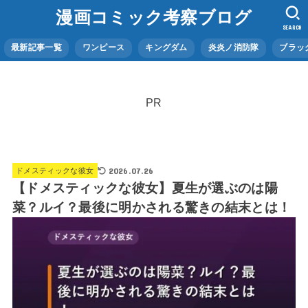
漫画コミック考察ブログ
SEARCH
最新記事一覧
ワンピース
キングダム
炎炎ノ消防隊
ブラッ
PR
2026.07.26
ドメスティックな彼女
【ドメスティックな彼女】夏生が選ぶのは陽
菜？ルイ？最後に明かされる驚きの結末とは！