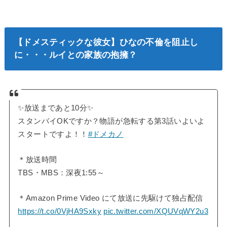
【ドメスティックな彼女】ひなの不倫を阻止し
に・・・ルイとの家族の抱擁？
✨放送まであと10分✨
スタンバイOKですか？物語が急転する第3話いよいよ
スタートですよ！！
#ドメカノ
＊放送時間
TBS・MBS：深夜1:55～
＊Amazon Prime Video にて放送に先駆けて独占配信
https://t.co/0VjHA9Sxky
pic.twitter.com/XQUVqWY2u3