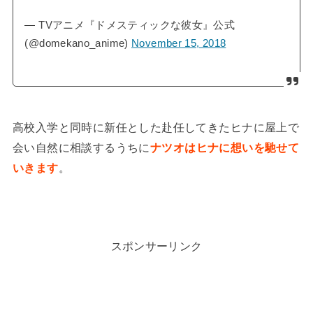
— TVアニメ『ドメスティックな彼女』公式
(@domekano_anime)
November 15, 2018
高校入学と同時に新任とした赴任してきたヒナに屋上で
会い自然に相談するうちに
ナツオはヒナに想いを馳せて
いきます
。
スポンサーリンク