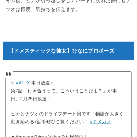
その後、ヒナが引っ越しをしアパートに訪れた際にもナ
ツオは再度、気持ちを伝えます。
【ドメスティックな彼女】ひなにプロポーズ
✨
#AT_X
本日放送✨
第7話『付き合うって、こういうことだよ？』が本
日、2月25日放送！
ヒナとナツオのドライブデート回です！物語が大きく
動き始める7話をぜひご覧ください！
#ドメカノ