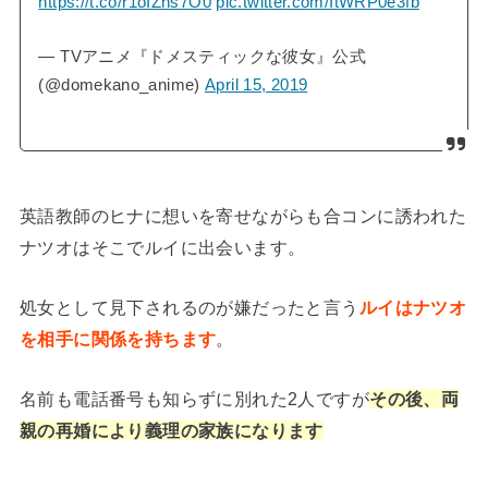
https://t.co/r1oIZhs7O0
pic.twitter.com/ItWRP0e3fb
— TVアニメ『ドメスティックな彼女』公式
(@domekano_anime)
April 15, 2019
英語教師のヒナに想いを寄せながらも合コンに誘われた
ナツオはそこでルイに出会います。
処女として見下されるのが嫌だったと言う
ルイはナツオ
を相手に関係を持ちます
。
名前も電話番号も知らずに別れた2人ですが
その後、両
親の再婚により義理の家族になります