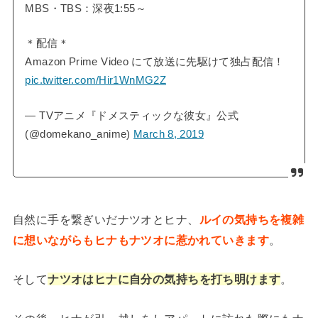
MBS・TBS：深夜1:55～
＊配信＊
Amazon Prime Video にて放送に先駆けて独占配信！
pic.twitter.com/Hir1WnMG2Z
— TVアニメ『ドメスティックな彼女』公式
(@domekano_anime)
March 8, 2019
自然に手を繋ぎいだナツオとヒナ、
ルイの気持ちを複雑
に想いながらもヒナもナツオに惹かれていきます
。
そして
ナツオはヒナに自分の気持ちを打ち明けます
。