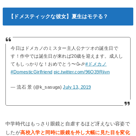
【ドメスティックな彼女】夏生はモテる？
今日はドメカノのミスター主人公ナツオの誕生日で
す！作中では誕生日が来れば20歳を迎えます。成人し
てもしっかりな！おめでとう〜🥳🎉
#ドメカノ
#DomesticGirlfriend
pic.twitter.com/96O39Rjivn
— 流石 景 (@k_sasuga)
July 13, 2019
中学時代はもっさり眼鏡と自虐するほど冴えない容姿で
したが
高校入学と同時に眼鏡を外し大幅に見た目を変化