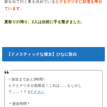
家を出て行く事を決めている
ヒナもナツオに好意を寄せ
ています
。
夏祭りの帰り、2人は自然に手を繋ぎました
。
【ドメスティックな彼女】ひなに告白
✨放送まであと2時間✨
ヒナとナツオが急接近！これは……もしかし
て……！？
#ドメカノ
＊放送時間＊