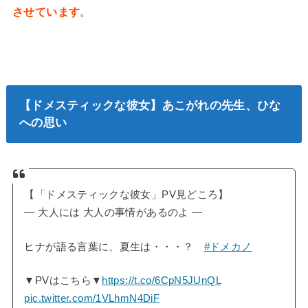
させています
。
【ドメスティックな彼女】あこがれの先生、ひな
への思い
【「ドメスティックな彼女」PV見どころ】
― 大人には 大人の事情があるのよ ―
ヒナが語る言葉に、夏生は・・・？
#ドメカノ
▼PVはこちら▼
https://t.co/6CpN5JUnQL
pic.twitter.com/1VLhmN4DiF